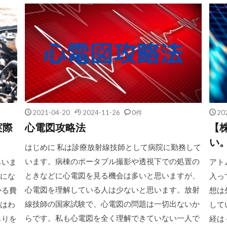
2021-04-20
2024-11-26
0件
20
実際
心電図攻略法
【
い
はじめに 私は診療放射線技師として病院に勤務して
います。病棟のポータブル撮影や透視下での処置の
らいま
アトム
ときなどに心電図を見る機会は多いと思いますが、
にな
入っ
心電図を理解している人は少ないと思います。放射
かる費
想は
線技師の国家試験で、心電図の問題は一切出ないか
はわ
して
らです。私も心電図を全く理解できていない一人で
もりを
経は