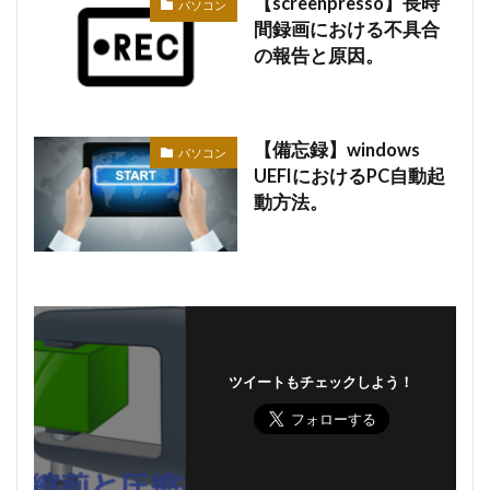
【screenpresso】長時
パソコン
間録画における不具合
の報告と原因。
【備忘録】windows
パソコン
UEFIにおけるPC自動起
動方法。
ツイートもチェックしよう！