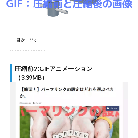
目次
1
圧縮前
のGIFアニメ
ーション
（3.39MB）
圧縮前のGIFアニメーション
（3.39MB）
2
圧縮後
のGIFアニメ
ーション
（2.12MB）
3
結
果