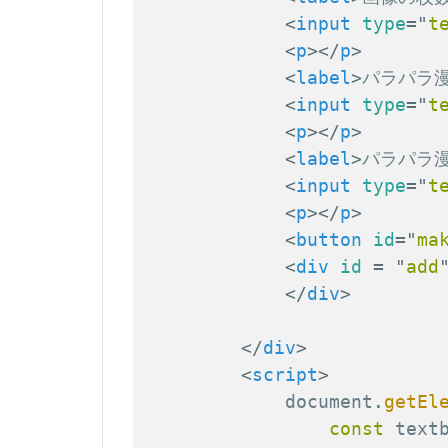
<
input
type
=
"
t
<
p
>
</
p
>
<
label
>
パラパラ
<
input
type
=
"
t
<
p
>
</
p
>
<
label
>
パラパラ
<
input
type
=
"
t
<
p
>
</
p
>
<
button
id
=
"
ma
<
div
id
=
"
add
</
div
>
</
div
>
<
script
>
            document
.
getEl
const
 text