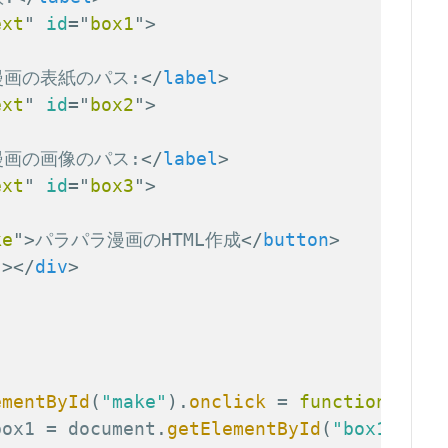
ext
"
id
=
"
box1
"
>
漫画の表紙のパス:
</
label
>
ext
"
id
=
"
box2
"
>
漫画の画像のパス:
</
label
>
ext
"
id
=
"
box3
"
>
ke
"
>
パラパラ漫画のHTML作成
</
button
>
"
>
</
div
>
ementById
(
"make"
)
.
onclick
=
function
(
)
{
box1 
=
 document
.
getElementById
(
"box1"
)
.
va