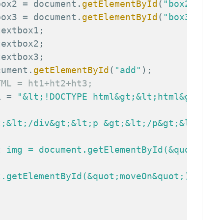
box2 
=
 document
.
getElementById
(
"box2"
)
.
va
box3 
=
 document
.
getElementById
(
"box3"
)
.
va
textbox1
;
textbox2
;
textbox3
;
cument
.
getElementById
(
"add"
)
;
TML = ht1+ht2+ht3;
L 
=
"&lt;!DOCTYPE html&gt;&lt;html&gt;&lt
t;&lt;/div&gt;&lt;p &gt;&lt;/p&gt;&lt;div
t img = document.getElementById(&quot;ima
t.getElementById(&quot;moveOn&quot;).oncl