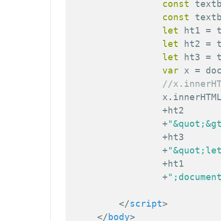
const
 text
const
 text
let
 ht1 
=
 
let
 ht2 
=
 
let
 ht3 
=
 
var
 x 
=
 do
//x.innerH
                x
.
innerHTM
+
ht2

+
"&quot;&g
+
ht3

+
"&quot;le
+
ht1

+
";documen
</
script
>
</
body
>