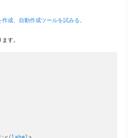
を作成、自動作成ツールを試みる。
ります。
Copy
:
</
label
>