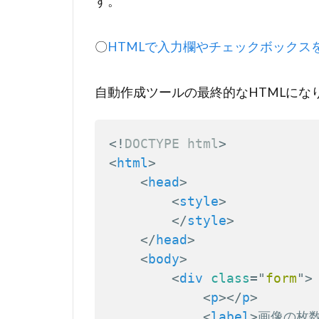
す。
〇
HTMLで入力欄やチェックボックス
自動作成ツールの最終的なHTMLにな
<!
DOCTYPE
html
>
<
html
>
<
head
>
<
style
>
</
style
>
</
head
>
<
body
>
<
div
class
=
"
form
"
>
<
p
>
</
p
>
<
label
>
画像の枚数