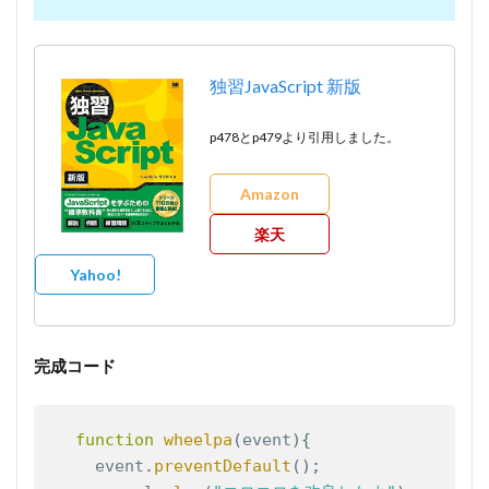
独習JavaScript 新版
p478とp479より引用しました。
Amazon
楽天
Yahoo!
完成コード
function
wheelpa
(
event
)
{
Copy
    event
.
preventDefault
(
)
;