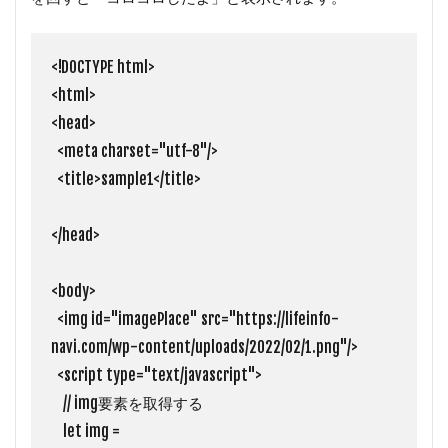
<!DOCTYPE html>

<html>

<head>

  <meta charset="utf-8"/>

  <title>sample1</title>

</head>

<body>

  <img id="imagePlace" src="https://lifeinfo-
navi.com/wp-content/uploads/2022/02/1.png"/>

  <script type="text/javascript">

    // img要素を取得する

    let img = 