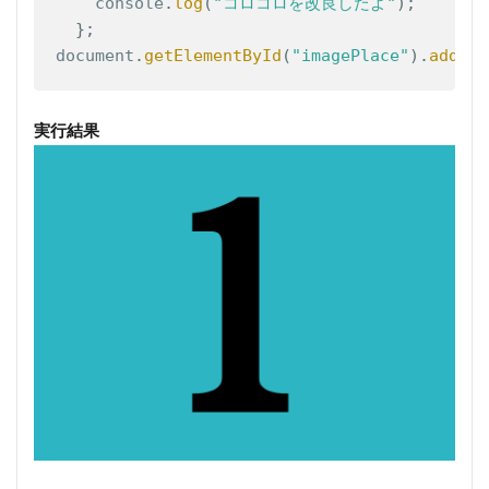
    console
.
log
(
"コロコロを改良したよ"
)
;
}
;
document
.
getElementById
(
"imagePlace"
)
.
addEve
実行結果