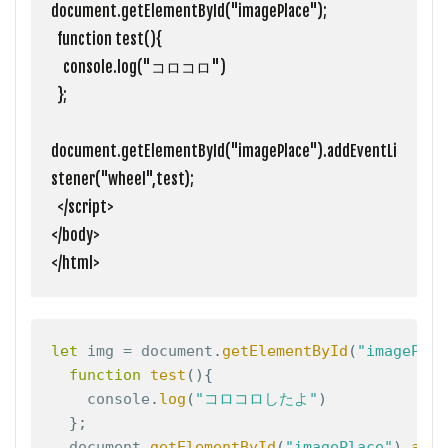
document.getElementById("imagePlace");

  function test(){

    console.log("コロコロ")

  };

document.getElementById("imagePlace").addEventLi
stener("wheel",test);

  </script>

</body>

</html>
let
 img 
=
 document
.
getElementById
(
"imagePlac
Copy
function
test
(
)
{
    console
.
log
(
"コロコロしたよ"
)
}
;
  document
.
getElementById
(
"imagePlace"
)
.
addE