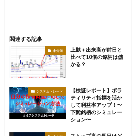
関連する記事
上髭＋出来高が前日と
未分類
比べて10倍の銘柄は儲
かる？
【検証レポート】ボラ
システムトレード
ティリティ指標を活か
して利益率アップ！〜
下髭銘柄のシミュレー
ション〜