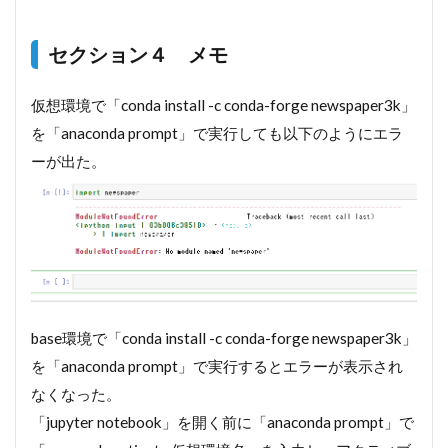
メモ
1.2
セクション４ メモ
api-
ms-
win-
仮想環境で「conda install -c conda-forge newspaper3k」
path-
を「anaconda prompt」で実行しても以下のようにエラ
|1-1-
0.d||
ーが出た。
がな
いた
め、
プロ
グラ
ムを
開始
でき
ませ
base環境で「conda install -c conda-forge newspaper3k」
ん
（未
を「anaconda prompt」で実行するとエラーが表示され
解
なくなった。
決）
「jupyter notebook」を開く前に「anaconda prompt」で
1.3