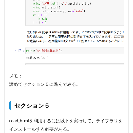
めるデ
ータ分
析】 ビ
ジネス
ケース
で学ぶ
Python
データ
サイエ
ンス入
門
4.1
セ
メモ：
クション
2
諦めてセクション５に進んでみる。
Matplotlib
の日本語
化
セクション５
read_htmlを利用するには以下を実行して、ライブラリを
インストールする必要がある。