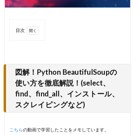
目次
1
図解！
Python
BeautifulSoup
の使い方を徹
底解説！
(select、
図解！Python BeautifulSoupの
find、
find_all、イン
使い方を徹底解説！(select、
ストール、ス
クレイピング
find、find_all、インストール、
など)
スクレイピングなど)
1.1
セク
ショ
ン
こちら
の動画で学習したことをメモしています。
４