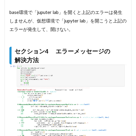
ン７
base環境で「juputer lab」を開くと上記のエラーは発生
1.7
セク
しませんが、仮想環境で「jupyter lab」を開こうと上記の
ショ
エラーが発生して、開けない。
ン16
2
Python
セクション4 エラーメッセージの
による
解決方法
Webス
クレイ
ピン
グ〜入
門編〜
【業務
効率化
への第
一歩】
2.1
セク
ショ
ン2