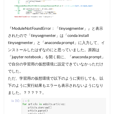
環境
構築
3
そ
の
『ModuleNotFoundError：「tinysegmenter」』と表示
他
されたので「tinysegmenter」は「conda install
3.1
tinysegmenter」と「anaconda prompt」に入力して、イ
jupter lab
ンストールしたはずなのにと思っていました。原因は
と
notebook
「jupyter notebook」を開く前に、「anaconda prompt」
でpython
で自分の学習用の仮想環境に設定できていなかっただけ
以外の不
要なファ
でした。
イルを表
ただ、学習用の仮想環境で以下のように実行しても、以
示させな
い方法
下のように実行結果もエラーも表示されないようになり
【整理整
ました。？？？？？。
頓】
4
【ゼロ
から始