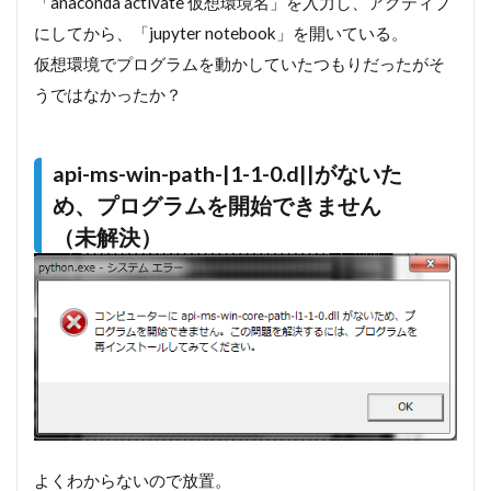
「anaconda activate 仮想環境名」を入力し、アクティブ
セク
ショ
にしてから、「jupyter notebook」を開いている。
ン4
仮想環境でプログラムを動かしていたつもりだったがそ
エ
ラー
うではなかったか？
メッ
セー
ジの
api-ms-win-path-|1-1-0.d||がないた
解決
方法
め、プログラムを開始できません
1.4
（未解決）
セク
ショ
ン５
1.5
セク
ショ
ン６
1.6
セク
ショ
よくわからないので放置。